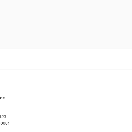
NOS
 123
10001