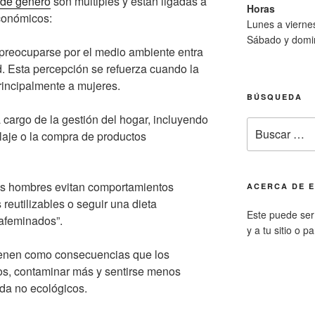
 de género
son múltiples y están ligadas a
Horas
económicos:
Lunes a viern
Sábado y domi
preocuparse por el medio ambiente entra
d. Esta percepción se refuerza cuando la
rincipalmente a mujeres.
BÚSQUEDA
cargo de la gestión del hogar, incluyendo
Buscar
claje o la compra de productos
por:
os hombres evitan comportamientos
ACERCA DE E
reutilizables o seguir una dieta
Este puede ser 
afeminados”.
y a tu sitio o p
tienen como consecuencias que los
os, contaminar más y sentirse menos
ida no ecológicos.