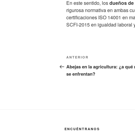
En este sentido, los
dueños de
rigurosa normativa en ambas cue
certificaciones ISO 14001 en m
SCFI-2015 en igualdad laboral y
Navegación
Entrada
ANTERIOR
de
anterior:
Abejas en la agricultura: ¿a qué 
se enfrentan?
entradas
ENCUÉNTRANOS